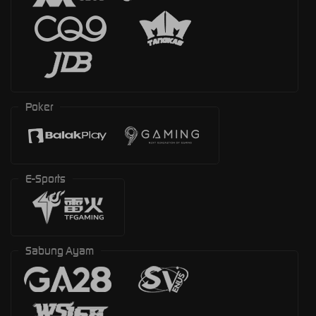
Poker
E-Sports
Sabung Ayam