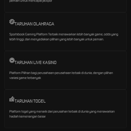
pemain untuk mencapai jackpot
TARUHAN OLAHRAGA
Sportsbook Gaming Platform Terbaik menawarkan lebih banyak game, odds yang
lebih tinggi, dan menyediakan pilihan yang lebih banyak untuk pemain.
TARUHAN LIVE KASINO
Platform Pilihan bagi perusahaan-perusahaan terbaik di dunia, dengan pilihan
variasi game terbanyak
TARUHAN TOGEL
Platform togel yang menarik dari perusahan terbaik di dunia yang menawarkan
hadiah kemenangan besar