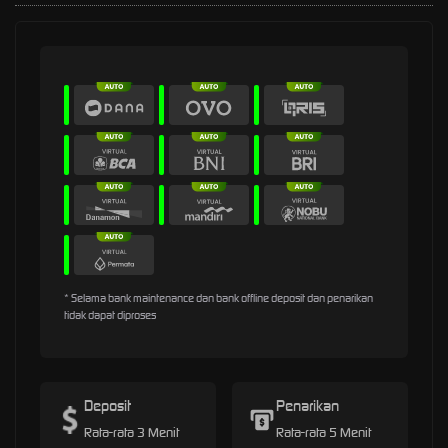
* Selama bank maintenance dan bank offline deposit dan penarikan
tidak dapat diproses
Deposit
Penarikan
Rata-rata 3 Menit
Rata-rata 5 Menit