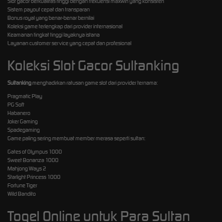
Slot gacor berkualitas tinggi dengan frekuensi maxwin yang konsisten
Sistem payout cepat dan transparan
Bonus royal yang benar-benar bernilai
Koleksi game terlengkap dari provider internasional
Keamanan tingkat tinggi layaknya istana
Layanan customer service yang cepat dan profesional
Koleksi Slot Gacor Sultanking
Sultanking
menghadirkan ratusan game slot dari provider ternama:
Pragmatic Play
PG Soft
Habanero
Joker Gaming
Spadegaming
Game paling sering membuat member merasa seperti sultan:
Gates of Olympus 1000
Sweet Bonanza 1000
Mahjong Ways 2
Starlight Princess 1000
Fortune Tiger
Wild Bandito
Togel Online untuk Para Sultan