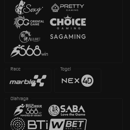
Race
Togel
Olahraga