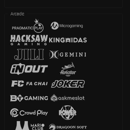
Arcade