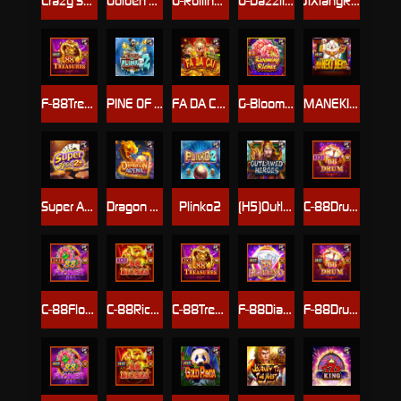
Crazy Sheep
Golden 777(H5)
G-RollingRiches
G-DazzlingDiamond
JiXiangRuYi(H5)
F-88Treasures(H5)
PINE OF PLINKO 2
FA DA CAI(H5)
G-BloomingRiches
MANEKI NEKO(H5)
Super Ace2+
Dragon Arena
Plinko2
(H5)Outlawed Heroes
C-88Drum(H5)
C-88Flower(H5)
C-88Riches(H5)
C-88Treasures(H5)
F-88Diamond(H5)
F-88Drum(H5)