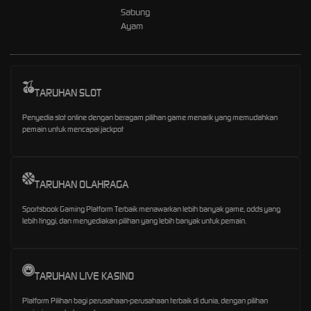
Sabung
Ayam
TARUHAN SLOT
Penyedia slot online dengan beragam pilihan game menarik yang memudahkan
pemain untuk mencapai jackpot
TARUHAN OLAHRAGA
Sportsbook Gaming Platform Terbaik menawarkan lebih banyak game, odds yang
lebih tinggi, dan menyediakan pilihan yang lebih banyak untuk pemain.
TARUHAN LIVE KASINO
Platform Pilihan bagi perusahaan-perusahaan terbaik di dunia, dengan pilihan