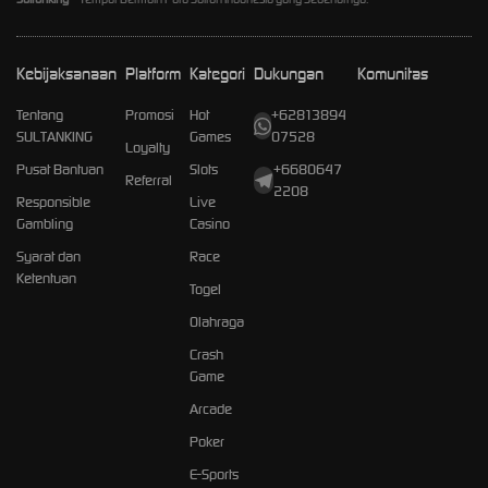
Kebijaksanaan
Platform
Kategori
Dukungan
Komunitas
Tentang
Promosi
Hot
+62813894
SULTANKING
Games
07528
Loyalty
Pusat Bantuan
Slots
+6680647
Referral
2208
Responsible
Live
Gambling
Casino
Syarat dan
Race
Ketentuan
Togel
Olahraga
Crash
Game
Arcade
Poker
E-Sports